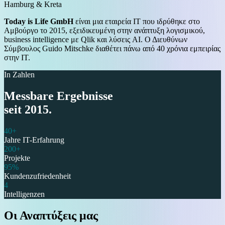
Hamburg & Kreta
Today is Life GmbH
είναι μια εταιρεία IT που ιδρύθηκε στο
Αμβούργο το 2015, εξειδικευμένη στην ανάπτυξη λογισμικού,
business intelligence με Qlik και λύσεις AI. Ο Διευθύνων
Σύμβουλος Guido Mitschke διαθέτει πάνω από 40 χρόνια εμπειρίας
στην IT.
In Zahlen
Messbare Ergebnisse
seit 2015.
40+
Jahre IT-Erfahrung
200+
Projekte
95%
Kundenzufriedenheit
4
Intelligenzen
Οι Αναπτύξεις μας