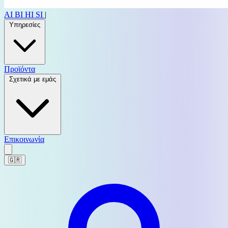
AI
BI
HI
SI
|
Υπηρεσίες
Προϊόντα
Σχετικά με εμάς
Επικοινωνία
🇬🇷