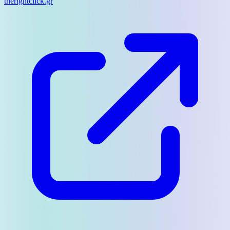
therightclick.gr