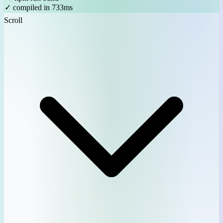
→ npm run build
✓ compiled in 733ms
Scroll