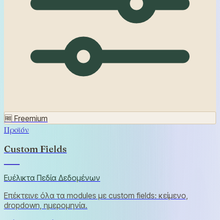
🆓
Freemium
Προϊόν
Custom Fields
Ευέλικτα Πεδία Δεδομένων
Επέκτεινε όλα τα modules με custom fields: κείμενο,
dropdown, ημερομηνία.