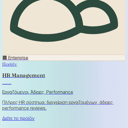
🏢
Enterprise
Προϊόν
HR Management
Εργαζόμενοι, Άδειες, Performance
Πλήρες HR σύστημα: διαχείριση εργαζομένων, άδειες,
performance reviews.
Δείτε το προϊόν